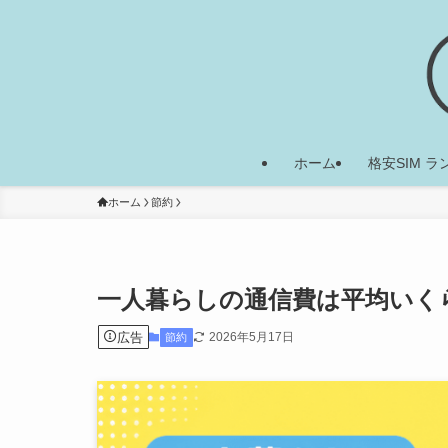
ホーム
格安SIM 
ホーム
節約
一人暮らしの通信費は平均いく
広告
2026年5月17日
節約