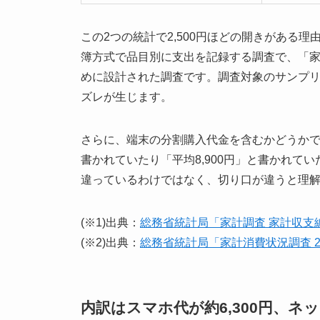
この2つの統計で2,500円ほどの開きがある
簿方式で品目別に支出を記録する調査で、「家
めに設計された調査です。調査対象のサンプ
ズレが生じます。
さらに、端末の分割購入代金を含むかどうかでも
書かれていたり「平均8,900円」と書かれて
違っているわけではなく、切り口が違うと理
(※1)出典：
総務省統計局「家計調査 家計収支編 
(※2)出典：
総務省統計局「家計消費状況調査 2
内訳はスマホ代が約6,300円、ネッ