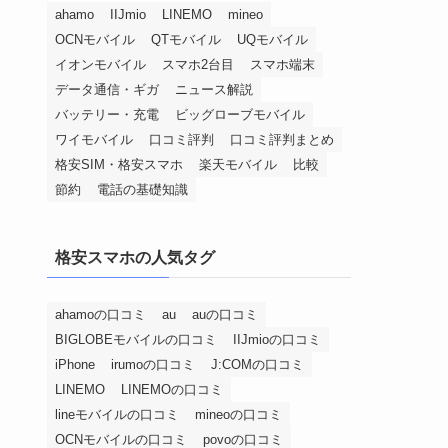
ahamo
IIJmio
LINEMO
mineo
OCNモバイル
QTモバイル
UQモバイル
イオンモバイル
スマホ2台目
スマホ端末
データ通信・ギガ
ニュース解説
バッテリー・充電
ビッグローブモバイル
ワイモバイル
口コミ評判
口コミ評判まとめ
格安SIM・格安スマホ
楽天モバイル
比較
節約
電話の基礎知識
格安スマホの人気タグ
ahamoの口コミ
au
auの口コミ
BIGLOBEモバイルの口コミ
IIJmioの口コミ
iPhone
irumoの口コミ
J:COMの口コミ
LINEMO
LINEMOの口コミ
lineモバイルの口コミ
mineoの口コミ
OCNモバイルの口コミ
povoの口コミ