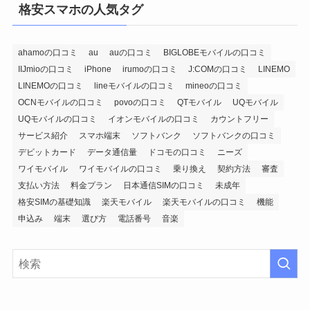
格安スマホの人気タグ
ahamoの口コミ
au
auの口コミ
BIGLOBEモバイルの口コミ
IIJmioの口コミ
iPhone
irumoの口コミ
J:COMの口コミ
LINEMO
LINEMOの口コミ
lineモバイルの口コミ
mineoの口コミ
OCNモバイルの口コミ
povoの口コミ
QTモバイル
UQモバイル
UQモバイルの口コミ
イオンモバイルの口コミ
カウントフリー
サービス紹介
スマホ端末
ソフトバンク
ソフトバンクの口コミ
デビットカード
データ通信量
ドコモの口コミ
ニーズ
ワイモバイル
ワイモバイルの口コミ
乗り換え
契約方法
審査
支払い方法
料金プラン
日本通信SIMの口コミ
未成年
格安SIMの基礎知識
楽天モバイル
楽天モバイルの口コミ
機能
申込み
端末
選び方
電話番号
音楽