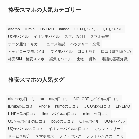
格安スマホの人気カテゴリー
ahamo
IIJmio
LINEMO
mineo
OCNモバイル
QTモバイル
UQモバイル
イオンモバイル
スマホ2台目
スマホ端末
データ通信・ギガ
ニュース解説
バッテリー・充電
ビッグローブモバイル
ワイモバイル
口コミ評判
口コミ評判まとめ
格安SIM・格安スマホ
楽天モバイル
比較
節約
電話の基礎知識
格安スマホの人気タグ
ahamoの口コミ
au
auの口コミ
BIGLOBEモバイルの口コミ
IIJmioの口コミ
iPhone
irumoの口コミ
J:COMの口コミ
LINEMO
LINEMOの口コミ
lineモバイルの口コミ
mineoの口コミ
OCNモバイルの口コミ
povoの口コミ
QTモバイル
UQモバイル
UQモバイルの口コミ
イオンモバイルの口コミ
カウントフリー
サービス紹介
スマホ端末
ソフトバンク
ソフトバンクの口コミ