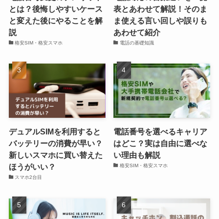
とは？後悔しやすいケース
表とあわせて解説！そのま
と変えた後にやることを解
ま使える言い回しや誤りも
説
あわせて紹介
格安SIM・格安スマホ
電話の基礎知識
デュアルSIMを利用すると
電話番号を選べるキャリア
バッテリーの消費が早い？
はどこ？実は自由に選べな
新しいスマホに買い替えた
い理由も解説
ほうがいい？
格安SIM・格安スマホ
スマホ2台目