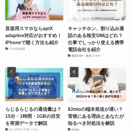
音楽用スマホならaptX
キャッチホン、割り込み通
adaptive対応がおすすめ！
話のある格安SIMはどれ？
iPhoneで聴く方法も紹介
仕事でしっかり使える携帯
電話会社を紹介
スマホ2台目
格安SIM・格安スマホ
らじるらじるの通信量は？
IIJmioの端末発送が遅い？
15分・1時間・1GBの目安
背後にある理由とあなたが
を実測データで解説
知るべき対処法を解説
ビッグローブモバイル
IIJmio